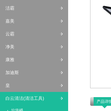
洁霸
嘉美
云霸
净美
康雅
加迪斯
皇
白云清洁(清洁工具)
产品详
垃圾桶