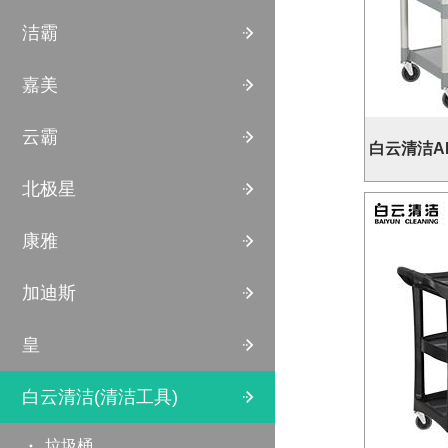
洁霸
嘉美
云霸
白云清洁AF
北极星
康雅
加迪斯
皇
白云清洁(清洁工具)
垃圾桶