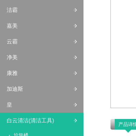
洁霸
嘉美
云霸
净美
康雅
加迪斯
皇
白云清洁(清洁工具)
产品详
垃圾桶