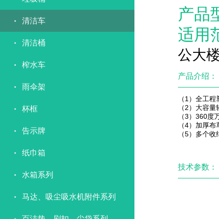
产品
清洁车
适用
清洁桶
公大
榨水车
产品介绍：
雨伞架
（1）全工程
（2）大容量
杯框
（3）360
（4）加厚布
告示牌
（5）多个收
纸巾箱
技术参数：
水箱系列
马达、吸尘吸水机附件系列
百洁垫、刷扣、尘袋系列